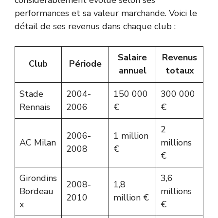
considérablement évolué selon ses
performances et sa valeur marchande. Voici le
détail de ses revenus dans chaque club :
Salaire
Revenus
Club
Période
annuel
totaux
Stade
2004-
150 000
300 000
Rennais
2006
€
€
2
2006-
1 million
AC Milan
millions
2008
€
€
Girondins
3,6
2008-
1,8
Bordeau
millions
2010
million €
x
€