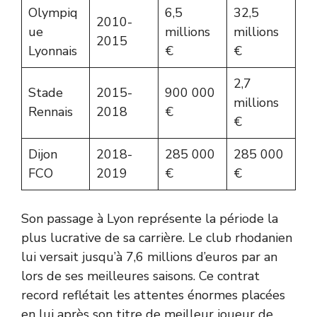
Olympiq
6,5
32,5
2010-
ue
millions
millions
2015
Lyonnais
€
€
2,7
Stade
2015-
900 000
millions
Rennais
2018
€
€
Dijon
2018-
285 000
285 000
FCO
2019
€
€
Son passage à Lyon représente la période la
plus lucrative de sa carrière. Le club rhodanien
lui versait jusqu’à 7,6 millions d’euros par an
lors de ses meilleures saisons. Ce contrat
record reflétait les attentes énormes placées
en lui après son titre de meilleur joueur de